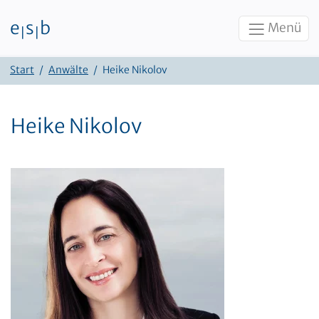
e
s
b
Menü
|
|
Zum Inhalt
Start
Anwälte
Heike Nikolov
Heike Nikolov