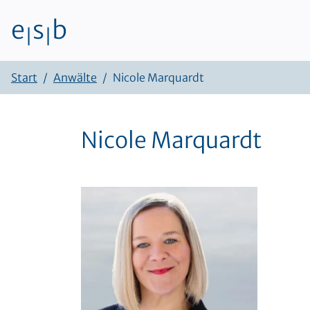
e
s
b
|
|
Zum Inhalt
Start
Anwälte
Nicole Marquardt
Nicole Marquardt