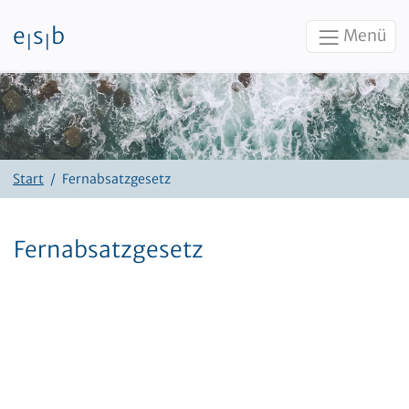
e
s
b
Menü
|
|
Zum Inhalt
Start
Fernabsatzgesetz
Fernabsatzgesetz