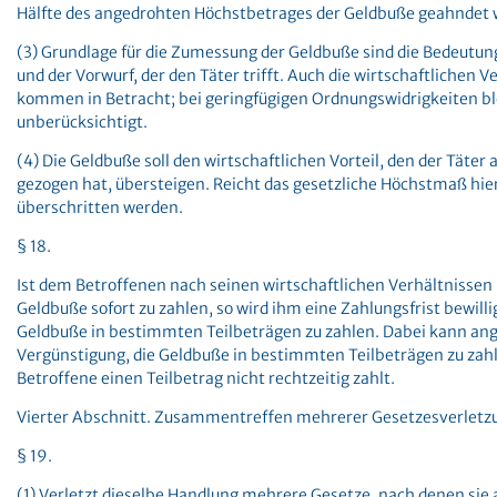
Hälfte des angedrohten Höchstbetrages der Geldbuße geahndet 
(3) Grundlage für die Zumessung der Geldbuße sind die Bedeutun
und der Vorwurf, der den Täter trifft. Auch die wirtschaftlichen V
kommen in Betracht; bei geringfügigen Ordnungswidrigkeiten ble
unberücksichtigt.
(4) Die Geldbuße soll den wirtschaftlichen Vorteil, den der Täter
gezogen hat, übersteigen. Reicht das gesetzliche Höchstmaß hier
überschritten werden.
§ 18.
Ist dem Betroffenen nach seinen wirtschaftlichen Verhältnissen
Geldbuße sofort zu zahlen, so wird ihm eine Zahlungsfrist bewillig
Geldbuße in bestimmten Teilbeträgen zu zahlen. Dabei kann ang
Vergünstigung, die Geldbuße in bestimmten Teilbeträgen zu zahle
Betroffene einen Teilbetrag nicht rechtzeitig zahlt.
Vierter Abschnitt. Zusammentreffen mehrerer Gesetzesverlet
§ 19.
(1) Verletzt dieselbe Handlung mehrere Gesetze, nach denen sie 