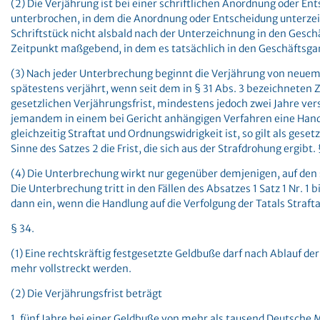
(2) Die Verjährung ist bei einer schriftlichen Anordnung oder E
unterbrochen, in dem die Anordnung oder Entscheidung unterzeic
Schriftstück nicht alsbald nach der Unterzeichnung in den Geschä
Zeitpunkt maßgebend, in dem es tatsächlich in den Geschäftsga
(3) Nach jeder Unterbrechung beginnt die Verjährung von neuem.
spätestens verjährt, wenn seit dem in § 31 Abs. 3 bezeichneten 
gesetzlichen Verjährungsfrist, mindestens jedoch zwei Jahre vers
jemandem in einem bei Gericht anhängigen Verfahren eine Handlu
gleichzeitig Straftat und Ordnungswidrigkeit ist, so gilt als geset
Sinne des Satzes 2 die Frist, die sich aus der Strafdrohung ergibt.
(4) Die Unterbrechung wirkt nur gegenüber demjenigen, auf den 
Die Unterbrechung tritt in den Fällen des Absatzes 1 Satz 1 Nr. 1 bi
dann ein, wenn die Handlung auf die Verfolgung der Tatals Straftat
§ 34.
(1) Eine rechtskräftig festgesetzte Geldbuße darf nach Ablauf der
mehr vollstreckt werden.
(2) Die Verjährungsfrist beträgt
1. fünf Jahre bei einer Geldbuße von mehr als tausend Deutsche 