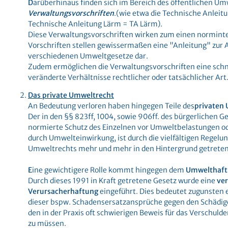
D
arüberhinaus finden sich im Bereich des öffentlichen Um
Verwaltungsvorschriften
.(wie etwa die Technische Anleitun
Technische Anleitung Lärm = TA Lärm).
Diese Verwaltungsvorschriften wirken zum einen norminter
Vorschriften stellen gewissermaßen eine "Anleitung" zur 
verschiedenen Umweltgesetze dar.
Zudem ermöglichen die Verwaltungsvorschriften eine schn
veränderte Verhältnisse rechtlicher oder tatsächlicher Art
Das private Umweltrecht
An Bedeutung verloren haben hingegen Teile des
privaten
Der in den §§ 823ff, 1004, sowie 906ff. des bürgerlichen 
normierte Schutz des Einzelnen vor Umweltbelastungen od
durch Umwelteinwirkung, ist durch die vielfältigen Regelu
Umweltrechts mehr und mehr in den Hintergrund getreten
E
ine gewichtigere Rolle kommt hingegen dem
Umwelthaft
Durch dieses 1991 in Kraft getretene Gesetz wurde eine
ve
Verursacherhaftung
eingeführt. Dies bedeutet zugunsten 
dieser bspw. Schadensersatzansprüche gegen den Schädig
den in der Praxis oft schwierigen Beweis für das Verschuld
zu müssen.