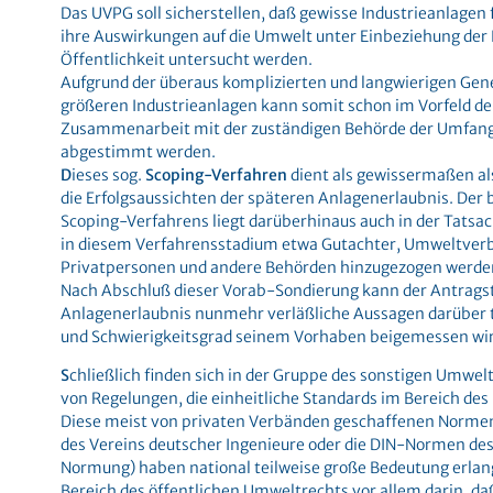
Das UVPG soll sicherstellen, daß gewisse Industrieanlagen f
ihre Auswirkungen auf die Umwelt unter Einbeziehung der
Öffentlichkeit untersucht werden.
Aufgrund der überaus komplizierten und langwierigen G
größeren Industrieanlagen kann somit schon im Vorfeld de
Zusammenarbeit mit der zuständigen Behörde der Umfang
abgestimmt werden.
D
ieses sog.
Scoping-Verfahren
dient als gewissermaßen als
die Erfolgsaussichten der späteren Anlagenerlaubnis. Der 
Scoping-Verfahrens liegt darüberhinaus auch in der Tatsac
in diesem Verfahrensstadium etwa Gutachter, Umweltverb
Privatpersonen und andere Behörden hinzugezogen werde
Nach Abschluß dieser Vorab-Sondierung kann der Antragst
Anlagenerlaubnis nunmehr verläßliche Aussagen darüber 
und Schwierigkeitsgrad seinem Vorhaben beigemessen wir
S
chließlich finden sich in der Gruppe des sonstigen Umwelt
von Regelungen, die einheitliche Standards im Bereich des
Diese meist von privaten Verbänden geschaffenen Normen 
des Vereins deutscher Ingenieure oder die DIN-Normen des 
Normung) haben national teilweise große Bedeutung erlangt
Bereich des öffentlichen Umweltrechts vor allem darin, d