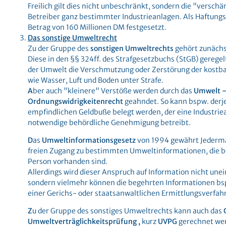
Freilich gilt dies nicht unbeschränkt, sondern die "verschär
Betreiber ganz bestimmter Industrieanlagen. Als Haftung
Betrag von 160 Millionen DM festgesetzt.
Das sonstige Umweltrecht
Zu der Gruppe des
sonstigen Umweltrechts
gehört zunäch
Diese in den §§ 324ff. des Strafgesetzbuchs (StGB) geregel
der Umwelt die Verschmutzung oder Zerstörung der kostb
wie Wasser, Luft und Boden unter Strafe.
A
ber auch "kleinere" Verstöße werden durch das
Umwelt 
Ordnungswidrigkeitenrecht
geahndet. So kann bspw. derje
empfindlichen Geldbuße belegt werden, der eine Industrie
notwendige behördliche Genehmigung betreibt.
D
as
Umweltinformationsgesetz
von 1994 gewährt Jederm
freien Zugang zu bestimmten Umweltinformationen, die be
Person vorhanden sind.
Allerdings wird dieser Anspruch auf Information nicht un
sondern vielmehr können die begehrten Informationen bs
einer Gerichs- oder staatsanwaltlichen Ermittlungsverfah
Z
u der Gruppe des sonstiges Umweltrechts kann auch das
Umweltverträglichkeitsprüfung
,
kurz
UVPG
gerechnet we