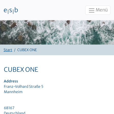
e
s
b
Menü
|
|
Zum Inhalt
Start
CUBEX ONE
CUBEX ONE
Address
Franz-Volhard Straße 5
Mannheim
68167
Deutschland