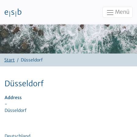
e
s
b
Menü
|
|
Zum Inhalt
Start
Düsseldorf
Düsseldorf
Address
-
Düsseldorf
Deutschland