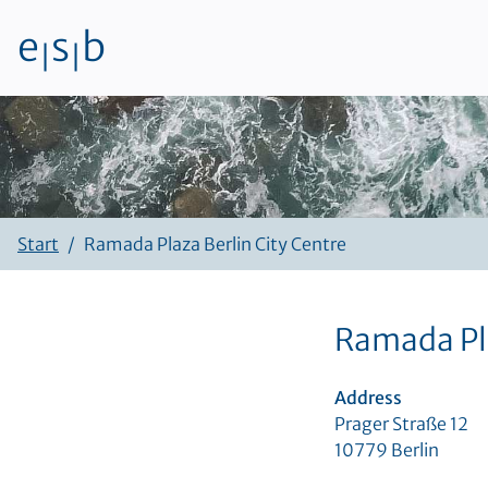
e
s
b
|
|
Zum Inhalt
Start
Ramada Plaza Berlin City Centre
Ramada Pla
Address
Prager Straße 12
10779 Berlin