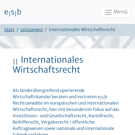
e
s
b
Menü
|
|
Zum Inhalt
Start
Leistungen
Internationales Wirtschaftsrecht
Internationales
||
Wirtschaftsrecht
Als länderübergreifend operierende
Wirtschaftskanzlei beraten und vertreten e
s
b
|
|
Rechtsanwälte im europäischen und internationalen
Wirtschaftsrecht, hier mit besonderem Fokus auf das
Investitions- und Gesellschaftsrecht, Kartellrecht,
Beihilferecht, Vergaberecht / öffentliche
Auftragswesen sowie nationale und internationale
Schiedsverfahren.