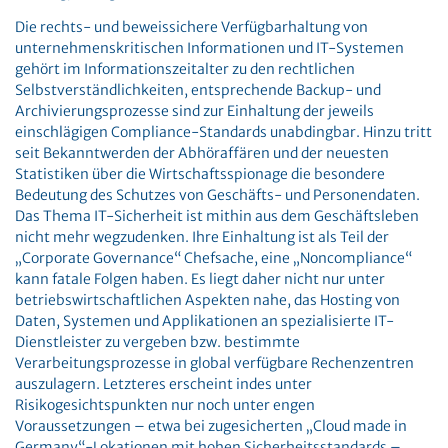
Die rechts- und beweissichere Verfügbarhaltung von
unternehmenskritischen Informationen und IT-Systemen
gehört im Informationszeitalter zu den rechtlichen
Selbstverständlichkeiten, entsprechende Backup- und
Archivierungsprozesse sind zur Einhaltung der jeweils
einschlägigen Compliance-Standards unabdingbar. Hinzu tritt
seit Bekanntwerden der Abhöraffären und der neuesten
Statistiken über die Wirtschaftsspionage die besondere
Bedeutung des Schutzes von Geschäfts- und Personendaten.
Das Thema IT-Sicherheit ist mithin aus dem Geschäftsleben
nicht mehr wegzudenken. Ihre Einhaltung ist als Teil der
„Corporate Governance“ Chefsache, eine „Noncompliance“
kann fatale Folgen haben. Es liegt daher nicht nur unter
betriebswirtschaftlichen Aspekten nahe, das Hosting von
Daten, Systemen und Applikationen an spezialisierte IT-
Dienstleister zu vergeben bzw. bestimmte
Verarbeitungsprozesse in global verfügbare Rechenzentren
auszulagern. Letzteres erscheint indes unter
Risikogesichtspunkten nur noch unter engen
Voraussetzungen – etwa bei zugesicherten „Cloud made in
Germany“-Lokationen mit hohen Sicherheitsstandards –