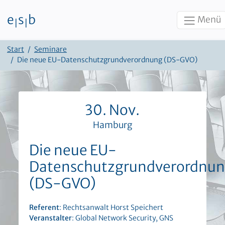
e
s
b
Menü
|
|
Zum Inhalt
Start
Seminare
Die neue EU-Datenschutzgrundverordnung (DS-GVO)
30. Nov.
Hamburg
Die neue EU-
Datenschutzgrundverordnu
(DS-GVO)
Referent
: Rechtsanwalt Horst Speichert
Veranstalter
: Global Network Security, GNS