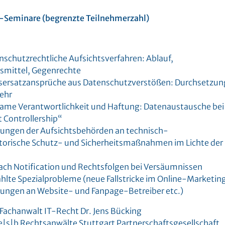
-Seminare (begrenzte Teilnehmerzahl)
nschutzrechtliche Aufsichtsverfahren: Ablauf,
smittel, Gegenrechte
ersatzansprüche aus Datenschutzverstößen: Durchsetzun
ehr
me Verantwortlichkeit und Haftung: Datenaustausche bei
t Controllership“
ungen der Aufsichtsbehörden an technisch-
torische Schutz- und Sicherheitsmaßnahmen im Lichte der
ach Notification und Rechtsfolgen bei Versäumnissen
lte Spezialprobleme (neue Fallstricke im Online-Marketin
ungen an Website- und Fanpage-Betreiber etc.)
 Fachanwalt IT-Recht Dr. Jens Bücking
 e|s|b Rechtsanwälte Stuttgart Partnerschaftsgesellschaft