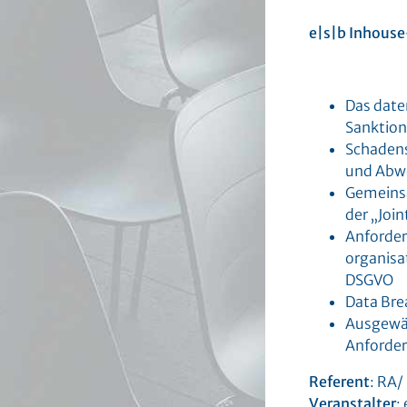
e|s|b Inhouse
Das date
Sanktion
Schadens
und Abw
Gemeinsa
der „Join
Anforder
organisa
DSGVO
Data Bre
Ausgewäh
Anforder
Referent
: RA/
Veranstalter
: