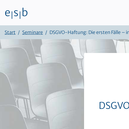
e
s
b
|
|
Zum Inhalt
Start
Seminare
DSGVO-Haftung: Die ersten Fälle – in
DSGVO-