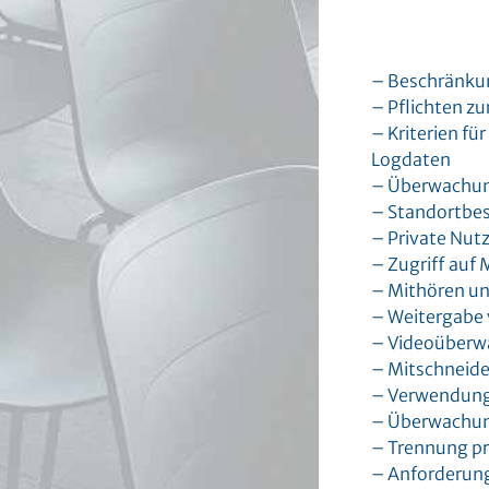
– Beschränku
– Pflichten z
– Kriterien f
Logdaten
– Überwachung
– Standortbe
– Private Nut
– Zugriff auf 
– Mithören un
– Weitergabe 
– Videoüber
– Mitschneide
– Verwendung
– Überwachung
– Trennung pr
– Anforderung