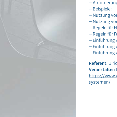
– Anforderung
– Beispiele:
– Nutzung von
– Nutzung vo
– Regeln für 
– Regeln für 
– Einführung 
– Einführung 
– Einführung
Referent
: Ulr
Veranstalter
:
https://www.
systemen/