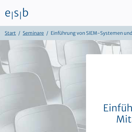
e
s
b
|
|
Zum Inhalt
Start
Seminare
Einführung von SIEM-Systemen und
Einfü
Mit