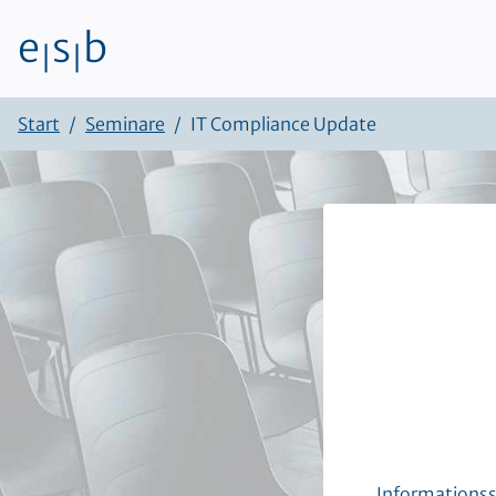
e
s
b
|
|
Zum Inhalt
Start
Seminare
IT Compliance Update
Informationssi