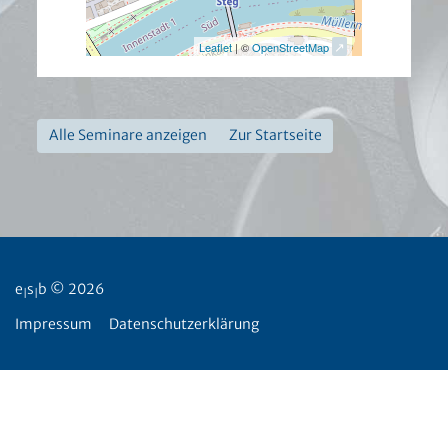
Leaflet
| ©
OpenStreetMap
Alle Seminare anzeigen
Zur Startseite
e
s
b © 2026
|
|
Impressum
Datenschutzerklärung