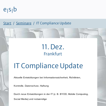
e
s
b
|
|
Zum Inhalt
Start
Seminare
IT Compliance Update
11. Dez.
Frankfurt
IT Compliance Update
Aktuelle Entwicklungen bei Informationssicherheit, Richtlinien,
Kontrolle, Datenschutz, Haftung
Durch neue Entwicklungen in der IT (z. B. BYOD, Mobile Computing,
Social Media) und notwendige