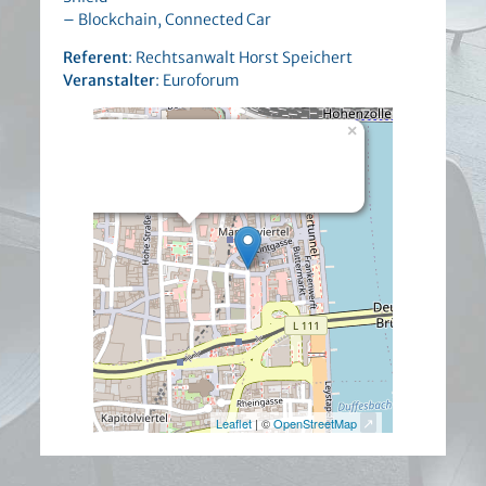
– Blockchain, Connected Car
Referent
: Rechtsanwalt Horst Speichert
Veranstalter
: Euroforum
×
- - Köln
Details
Leaflet
| ©
OpenStreetMap