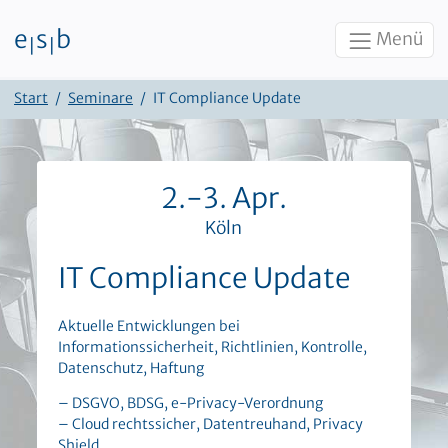
e
s
b
Menü
|
|
Zum Inhalt
Start
Seminare
IT Compliance Update
2.-3. Apr.
Köln
IT Compliance Update
Aktuelle Entwicklungen bei
Informationssicherheit, Richtlinien, Kontrolle,
Datenschutz, Haftung
– DSGVO, BDSG, e-Privacy-Verordnung
– Cloud rechtssicher, Datentreuhand, Privacy
Shield