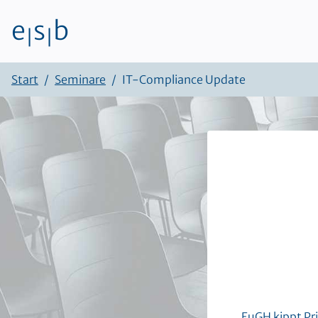
e
s
b
|
|
Zum Inhalt
Start
Seminare
IT-Compliance Update
EuGH kippt Pr