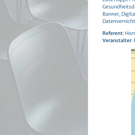
Gesundheitsda
Banner, Digita
Datenvernicht
Referent
: Hor
Veranstalter
:
×
eldorf