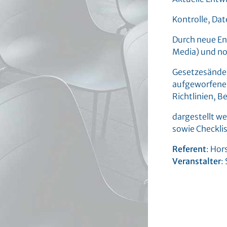
Kontrolle, Da
Durch neue Ent
Media) und n
Gesetzesänderu
aufgeworfenen
Richtlinien, 
dargestellt w
sowie Checklis
Referent
: Hor
Veranstalter
: