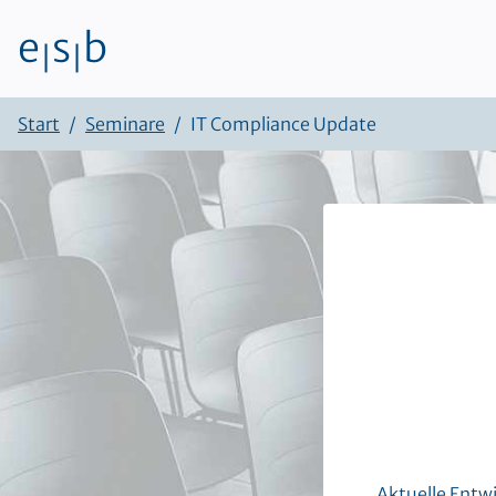
e
s
b
|
|
Zum Inhalt
Start
Seminare
IT Compliance Update
Aktuelle Entwi