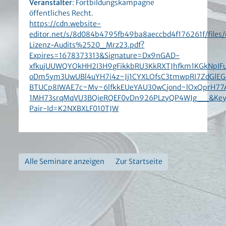
Veranstalter
: Fortbildungskampagne
öffentliches Recht.
https://cdn.website-
editor.net/s/8d084b4795fb49ba8aeccbd4f176261f/fi
Lizenz-Audits%2520_Mrz23.pdf?
Expires=1678373313&Signature=Dx9nGAD-
xfkujUUWQYOkHH2I3H9gFikkbRU3KkRXTJhfkm1KGkNpIFu
oDm5ym3UwUBl4uYH7i4z~Jj1CYXLOfsC3tmwpRI7ZdGlE
BTUCp8IWAE7c~Mv~6lfkkEUeYAU30wCjond~lOxQprH77A
1MH73srqMqVU3BQieRQEF0vDn926PLzyQP4WJg__&Ke
Pair-Id=K2NXBXLF010TJW
Alle Seminare anzeigen
Zur Startseite