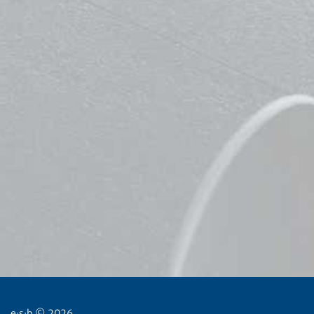
e
s
b © 2026