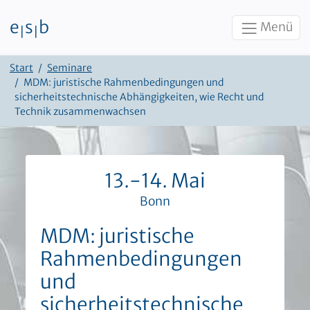
e
s
b
Menü
|
|
Zum Inhalt
Start
Seminare
MDM: juristische Rahmenbedingungen und
sicherheitstechnische Abhängigkeiten, wie Recht und
Technik zusammenwachsen
13.-14. Mai
Bonn
MDM: juristische
Rahmenbedingungen
und
sicherheitstechnische