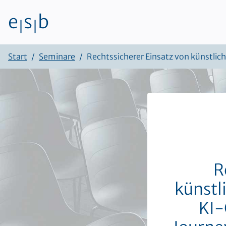
e
s
b
|
|
Zum Inhalt
Start
Seminare
Rechtssicherer Einsatz von künstlic
R
künstl
KI-