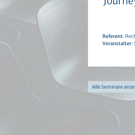
Journe
Referent
: Rec
Veranstalter
:
Alle Seminare anz