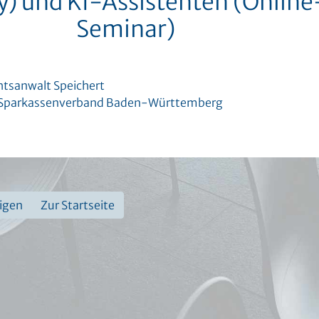
y) und KI-Assistenten (Online
Seminar)
htsanwalt Speichert
 Sparkassenverband Baden-Württemberg
eigen
Zur Startseite