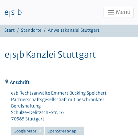
e
s
b
Menü
|
|
Zum Inhalt
Start
Standorte
Anwaltskanzlei Stuttgart
e
s
b Kanzlei Stuttgart
|
|
Anschrift
esb Rechtsanwälte Emmert Bücking Speichert
Partnerschaftsgesellschaft mit beschränkter
Berufshaftung
Schulze-Delitzsch-Str. 16
70565 Stuttgart
Google Maps
OpenStreetMap