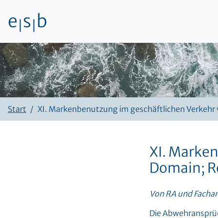
e
s
b
|
|
Zum Inhalt
Start
XI. Markenbenutzung im geschäftlichen Verkehr
XI. Marken
Domain; R
Von RA und Fachan
Die Abwehransprüc