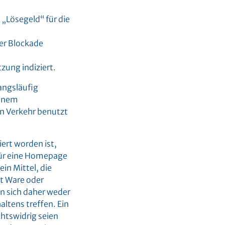
 „Lösegeld“ für die
er Blockade
zung indiziert.
angsläufig
einem
en Verkehr benutzt
ert worden ist,
für eine Homepage
in Mittel, die
st Ware oder
en sich daher weder
ltens treffen. Ein
htswidrig seien