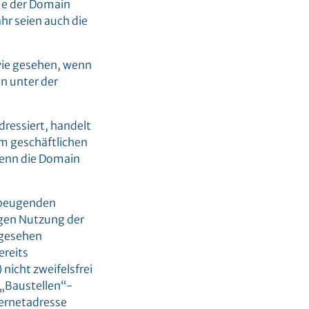
me der Domain
hr seien auch die
wie gesehen, wenn
n unter der
dressiert, handelt
im geschäftlichen
wenn die Domain
orbeugenden
igen Nutzung der
 gesehen
ereits
icht zweifelsfrei
 „Baustellen“-
ternetadresse