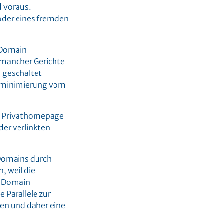
d voraus.
n oder eines fremden
n Domain
 mancher Gerichte
 geschaltet
tenminimierung vom
ie Privathomepage
der verlinkten
 Domains durch
, weil die
e Domain
 Parallele zur
en und daher eine