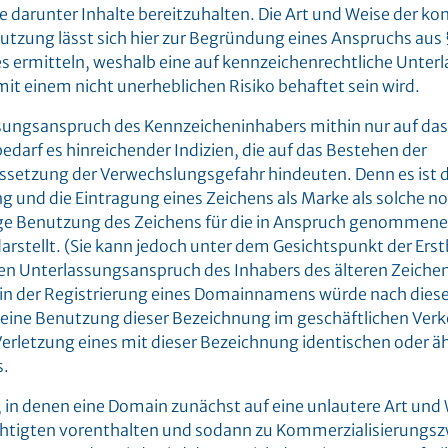
 darunter Inhalte bereitzuhalten. Die Art und Weise der ko
tzung lässt sich hier zur Begründung eines Anspruchs aus 
s ermitteln, weshalb eine auf kennzeichenrechtliche Unter
it einem nicht unerheblichen Risiko behaftet sein wird.
sungsanspruch des Kennzeicheninhabers mithin nur auf da
edarf es hinreichender Indizien, die auf das Bestehen der
setzung der Verwechslungsgefahr hindeuten. Denn es ist
 und die Eintragung eines Zeichens als Marke als solche no
e Benutzung des Zeichens für die in Anspruch genommene
darstellt. (Sie kann jedoch unter dem Gesichtspunkt der Er
n Unterlassungsanspruch des Inhabers des älteren Zeiche
in der Registrierung eines Domainnamens würde nach diese
keine Benutzung dieser Bezeichnung im geschäftlichen Verk
erletzung eines mit dieser Bezeichnung identischen oder ä
s.
gs, in denen eine Domain zunächst auf eine unlautere Art un
chtigten vorenthalten und sodann zu Kommerzialisierung