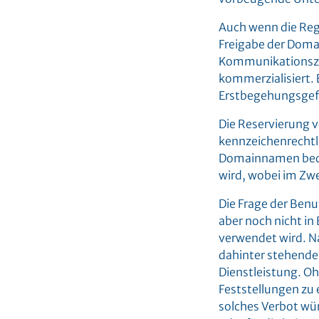
Auch wenn die Regi
Freigabe der Domai
Kommunikationszwe
kommerzialisiert. E
Erstbegehungsgefah
Die Reservierung 
kennzeichenrechtli
Domainnamen bedarf
wird, wobei im Zwe
Die Frage der Benu
aber noch nicht i
verwendet wird. Na
dahinter stehende
Dienstleistung. Oh
Feststellungen zu 
solches Verbot wür