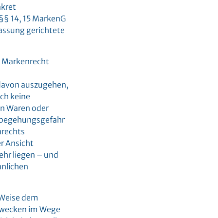
nkret
§§ 14, 15 MarkenG
lassung gerichtete
s Markenrecht
 davon auszugehen,
ch keine
n Waren oder
stbegehungsgefahr
nrechts
r Ansicht
ehr liegen – und
hnlichen
d Weise dem
szwecken im Wege