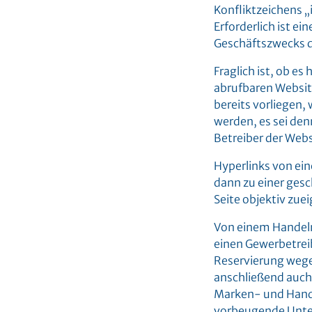
Konfliktzeichens 
Erforderlich ist ei
Geschäftszwecks d
Fraglich ist, ob e
abrufbaren Websit
bereits vorliegen
werden, es sei de
Betreiber der Webs
Hyperlinks von ei
dann zu einer gesc
Seite objektiv zue
Von einem Handeln
einen Gewerbetreib
Reservierung wege
anschließend auch 
Marken- und Hande
vorbeugende Unter