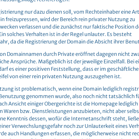
strierung nur dazu dienen soll, vom Rechteinhaber eine Art
n freizupressen, wird der Bereich rein privater Nutzung zu
cken verlassen und die zunächst nur faktische Position d
in solches Verhalten ist in der Regel unlauter. Es besteht
r, da die Registrierung der Domain die Absicht ihrer Benut
von Domainnamen durch Private eröffnet dagegen nicht zw
che Ansprüche. Maßgeblich ist der jeweilige Einzelfall. Bei 
 es einer positiven Feststellung, dass er im geschäftlich
ifel von einer rein privaten Nutzung auszugehen ist.
tzung ist problematisch, wenn eine Domain lediglich registri
n Benutzung genommen wurde, also noch nicht tatsächlich 
ch Ansicht einiger Obergerichte ist die Homepage lediglich e
n Waren bzw. Dienstleistungen anzubieten, nicht aber selb
ne Kenntnis dessen, wofür die Internetanschrift steht, ließ
einer Verwechslungsgefahr noch zur Unlauterkeit eines Verha
de auch Handlungen erfassen, die möglicherweise nicht rec