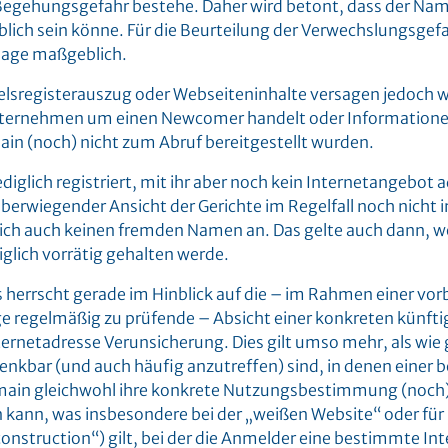
e Begehungsgefahr bestehe. Daher wird betont, dass der Na
blich sein könne. Für die Beurteilung der Verwechslungsgefa
page maßgeblich.
delsregisterauszug oder Webseiteninhalte versagen jedoch 
nternehmen um einen Newcomer handelt oder Informatione
in (noch) nicht zum Abruf bereitgestellt wurden.
diglich registriert, mit ihr aber noch kein Internetangebot a
berwiegender Ansicht der Gerichte im Regelfall noch nicht 
sich auch keinen fremden Namen an. Das gelte auch dann, 
glich vorrätig gehalten werde.
s herrscht gerade im Hinblick auf die – im Rahmen einer v
e regelmäßig zu prüfende – Absicht einer konkreten künft
ernetadresse Verunsicherung. Dies gilt umso mehr, als wie
enkbar (und auch häufig anzutreffen) sind, in denen einer b
ain gleichwohl ihre konkrete Nutzungsbestimmung (noch) n
kann, was insbesondere bei der „weißen Website“ oder für
onstruction“) gilt, bei der die Anmelder eine bestimmte In