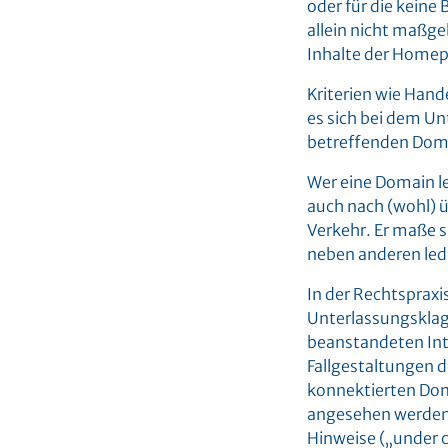
oder für die kein
allein nicht maßge
Inhalte der Home
Kriterien wie Han
es sich bei dem U
betreffenden Doma
Wer eine Domain le
auch nach (wohl) ü
Verkehr. Er maße 
neben anderen ledi
In der Rechtspraxi
Unterlassungsklag
beanstandeten Int
Fallgestaltungen d
konnektierten Dom
angesehen werden 
Hinweise („under c