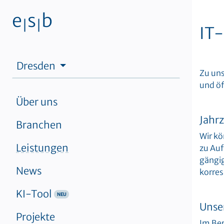
Zum Inhalt
e
s
b
|
|
IT
Dresden
Zu uns
und öf
Über uns
Jahr
Branchen
Wir kö
Leistungen
zu Auf
gängig
News
korre
KI-Tool
Unse
Projekte
Im Ber