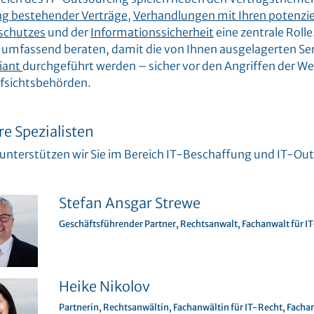
g bestehender Verträge,
Verhandlungen mit Ihren potenzie
schutzes
und der
Informationssicherheit
eine zentrale Roll
e umfassend beraten, damit die von Ihnen ausgelagerten S
iant
durchgeführt werden – sicher vor den Angriffen der
fsichtsbehörden.
e Spezialisten
unterstützen wir Sie im Bereich IT-Beschaffung und IT-Out
Stefan Ansgar Strewe
Geschäftsführender Partner, Rechtsanwalt, Fachanwalt für I
Heike Nikolov
Partnerin, Rechtsanwältin, Fachanwältin für IT-Recht, Fach