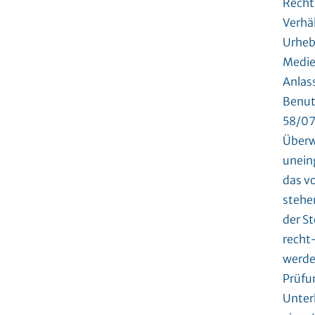
Recht
Verhä
Urheb
Medie
Anlas
Benut
58/07
Überw
unein
das vo
stehe
der St
recht
werden
Prüfun
Unter