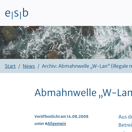
e
s
b
|
|
Zum Inhalt
Start
News
Archiv: Abmahnwelle „W-Lan“ (illegale 
Abmahnwelle „W-Lan“ 
Aus d
Veröffentlicht am 14.08.2008
unter #
Allgemein
Betre