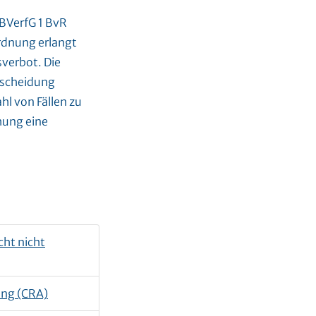
BVerfG 1 BvR
ordnung erlangt
verbot. Die
tscheidung
hl von Fällen zu
hung eine
ht nicht
ung (CRA)