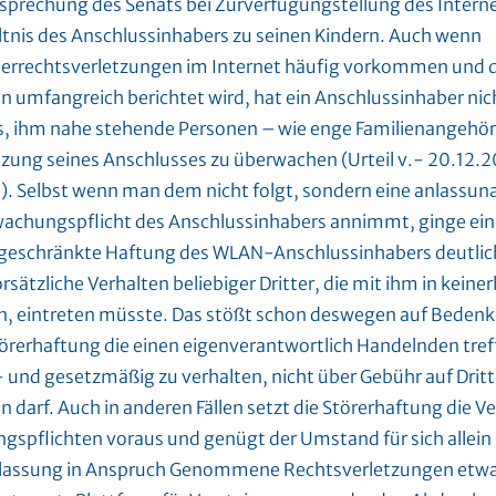
sprechung des Senats bei Zurverfügungstellung des Intern
ltnis des Anschlussinhabers zu seinen Kindern. Auch wenn
errechtsverletzungen im Internet häufig vorkommen und d
n umfangreich berichtet wird, hat ein Anschlussinhaber nic
s, ihm nahe stehende Personen – wie enge Familienangehöri
zung seines Anschlusses zu überwachen (Urteil v.- 20.12.20
). Selbst wenn man dem nicht folgt, sondern eine anlassu
achungspflicht des Anschlussinhabers annimmt, ginge ein
geschränkte Haftung des WLAN-Anschlussinhabers deutlich w
rsätzliche Verhalten beliebiger Dritter, die mit ihm in keine
n, eintreten müsste. Das stößt schon deswegen auf Bedenken
örerhaftung die einen eigenverantwortlich Handelnden treff
- und gesetzmäßig zu verhalten, nicht über Gebühr auf Dri
 darf. Auch in anderen Fällen setzt die Störerhaftung die V
gspflichten voraus und genügt der Umstand für sich allein 
lassung in Anspruch Genommene Rechtsverletzungen etwa