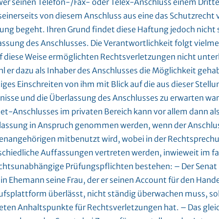
wer seinen Telefon-/Fax- oder Telex-Anschluss einem Dritte
seinerseits von diesem Anschluss aus eine das Schutzrecht 
ung begeht. Ihren Grund findet diese Haftung jedoch nicht 
ssung des Anschlusses. Die Verantwortlichkeit folgt vielme
uf diese Weise ermöglichten Rechtsverletzungen nicht unte
l er dazu als Inhaber des Anschlusses die Möglichkeit gehab
iges Einschreiten von ihm mit Blick auf die aus dieser Stell
nisse und die Überlassung des Anschlusses zu erwarten war.
et-Anschlusses im privaten Bereich kann vor allem dann als
lassung in Anspruch genommen werden, wenn der Anschlu
ienangehörigen mitbenutzt wird, wobei in der Rechtsprech
schiedliche Auffassungen vertreten werden, inwieweit im fa
chtsunabhängige Prüfungspflichten bestehen: – Der Senat 
in Ehemann seine Frau, der er seinen Account für den Handel
ufsplattform überlässt, nicht ständig überwachen muss, so
eten Anhaltspunkte für Rechtsverletzungen hat. – Das gleic