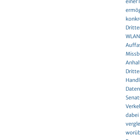
einer
ermög
konkr
Dritte
WLAN-
Auffa
Missb
Anhal
Dritt
Handlu
Daten
Senats
Verke
dabei
vergl
worüb