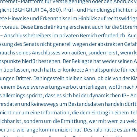
 Internet-Plattform für Versteigerungen oder den Abdruck
licht (BGH GRUR 04, 860). Prüf- und Handlungspflichten s
ete Hinweise und Erkenntnisse im Hinblick auf rechtswidri
r voraus. Diese Einschränkung erscheint auch für die Störer
 Anschlussbetreibers im privaten Bereich erforderlich. Auc
ssung des Senats nicht generell wegen der abstrakten Gefah
rauchs seines Anschlusses von außen, sondern erst, wenn 
tspunkte hierfür bestehen. Der Beklagte hat weder seinen 
en überlassen, noch hatte er konkrete Anhaltspunkte für rec
ngen Dritter. Dahingestellt bleiben kann, ob die von der Kl
 einem Beweisverwertungsverbot unterliegen, wofür nach 
 allerdings spricht, dass es sich bei der dynamischen IP- A
hrsdaten und keineswegs um Bestandsdaten handeln dürfte
 nicht nur um eine Information, die dem Eintrag in einem T
eichbar ist, sondern um die Ermittlung, wer mit wem zu we
er und wie lange kommuniziert hat. Deshalb hätte es zur 