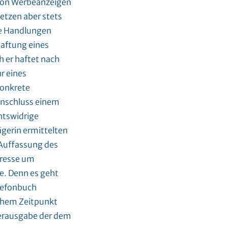
 von Werbeanzeigen
etzen aber stets
ge Handlungen
haftung eines
h er haftet nach
r eines
konkrete
Anschluss einem
htswidrige
ägerin ermittelten
Auffassung des
dresse um
. Denn es geht
elefonbuch
lchem Zeitpunkt
Herausgabe der dem