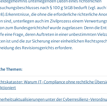
eldegeheimnis unterliegenden Daten eines richterlichen
suchungsbeschlusses nach § 100 g StGB bedurft (vgl. auch 
).Erkenntnisse, die ohne die erforderliche richterliche An
n sind, unterliegen auch im Zivilprozess einem Verwertungs
ion zum Bundesgerichtshof wurde zugelassen: Denn die En
fe eine Frage, deren Auftreten in einer unbestimmten Vielza
en ist und die zur Sicherung einer einheitlichen Rechtsprec
heidung des Revisionsgerichts erfordere.
che Themen:
htskataster: Warum IT-Compliance ohne rechtliche Übersic
ktioniert
herheitsaktualisierungen unter der Cyberresilienz-Verordn