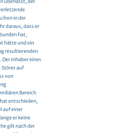
n überlässt, der
verletzende
schon in der
hr daraus, dass er
rbunden hat,
t hätte und ein
ung resultierenden
 Der Inhaber eines
 Störer auf
ss von
ung
miliären Bereich
hat entschieden,
 auf einer
lange er keine
he gilt nach der