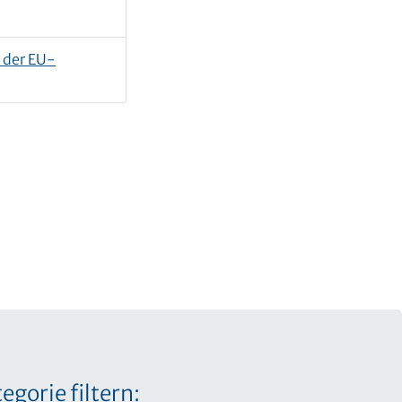
 der EU-
egorie filtern: