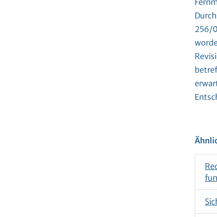
Fernm
Durch
256/08
worde
Revis
betref
erwart
Entsc
Ähnli
Rec
fun
Sic