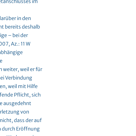
etanschlusses im
arüber in den
ht bereits deshalb
ge – bei der
07, Az.: 11 W
nabhängige
e
eiter, weil er für
rlei Verbindung
, weil mit Hilfe
ende Pflicht, sich
tte ausgedehnt
erletzung von
nicht, dass der auf
 durch Eröffnung