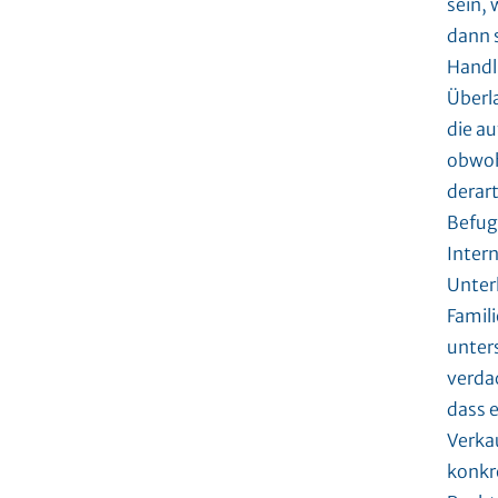
sein, 
dann 
Handl
Überla
die a
obwoh
derart
Befug
Intern
Unter
Famil
unter
verda
dass e
Verka
konkr