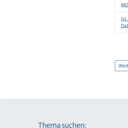
MDR
Ist
Da
Weit
Thema suchen: