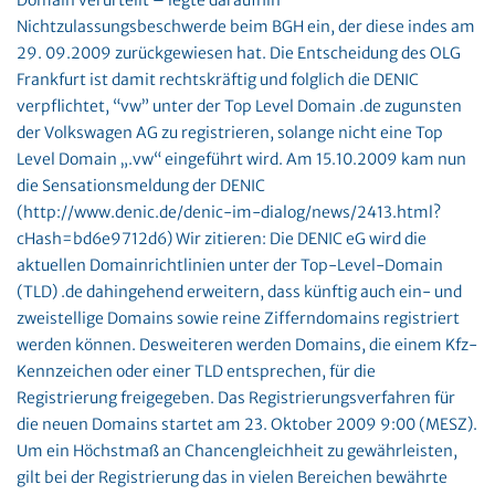
Domain verurteilt – legte daraufhin
Nichtzulassungsbeschwerde beim BGH ein, der diese indes am
29. 09.2009 zurückgewiesen hat. Die Entscheidung des OLG
Frankfurt ist damit rechtskräftig und folglich die DENIC
verpflichtet, “vw” unter der Top Level Domain .de zugunsten
der Volkswagen AG zu registrieren, solange nicht eine Top
Level Domain „.vw“ eingeführt wird. Am 15.10.2009 kam nun
die Sensationsmeldung der DENIC
(http://www.denic.de/denic-im-dialog/news/2413.html?
cHash=bd6e9712d6) Wir zitieren: Die DENIC eG wird die
aktuellen Domainrichtlinien unter der Top-Level-Domain
(TLD) .de dahingehend erweitern, dass künftig auch ein- und
zweistellige Domains sowie reine Zifferndomains registriert
werden können. Desweiteren werden Domains, die einem Kfz-
Kennzeichen oder einer TLD entsprechen, für die
Registrierung freigegeben. Das Registrierungsverfahren für
die neuen Domains startet am 23. Oktober 2009 9:00 (MESZ).
Um ein Höchstmaß an Chancengleichheit zu gewährleisten,
gilt bei der Registrierung das in vielen Bereichen bewährte