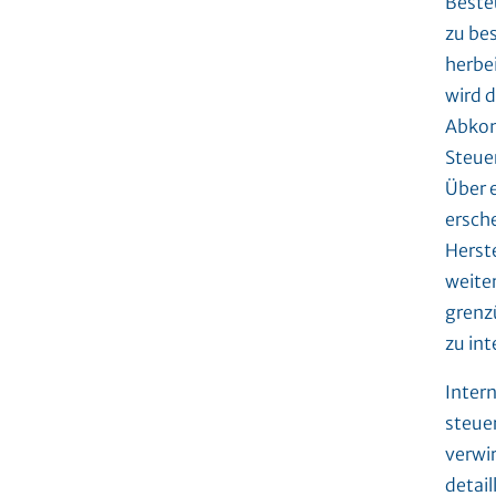
Beste
zu be
herbe
wird d
Abkom
Steuer
Über 
ersch
Herst
weite
grenzü
zu int
Inter
steue
verwi
detai