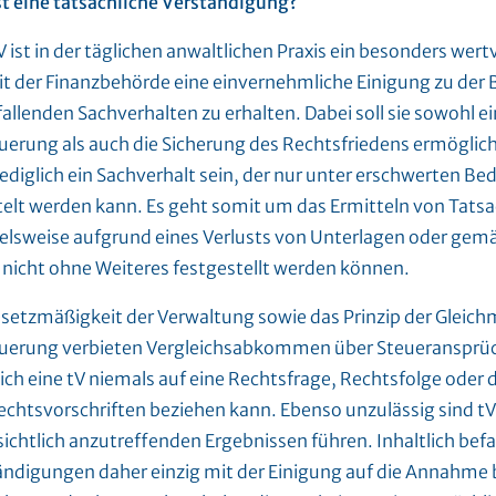
st eine tatsächliche Verständigung?
V ist in der täglichen anwaltlichen Praxis ein besonders wer
t der Finanzbehörde eine einvernehmliche Einigung zu der
allenden Sachverhalten zu erhalten. Dabei soll sie sowohl ei
uerung als auch die Sicherung des Rechtsfriedens ermögliche
lediglich ein Sachverhalt sein, der nur unter erschwerten B
telt werden kann. Es geht somit um das Ermitteln von Tatsa
ielsweise aufgrund eines Verlusts von Unterlagen oder gemä
 nicht ohne Weiteres festgestellt werden können.
esetzmäßigkeit der Verwaltung sowie das Prinzip der Gleich
uerung verbieten Vergleichsabkommen über Steueransprüch
sich eine tV niemals auf eine Rechtsfrage, Rechtsfolge ode
echtsvorschriften beziehen kann. Ebenso unzulässig sind tVs
ichtlich anzutreffenden Ergebnissen führen. Inhaltlich befa
ändigungen daher einzig mit der Einigung auf die Annahme