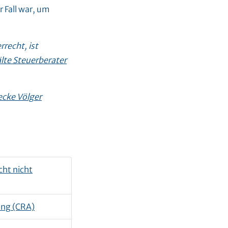
 Fall war, um
recht, ist
lte Steuerberater
ecke Völger
ht nicht
ung (CRA)