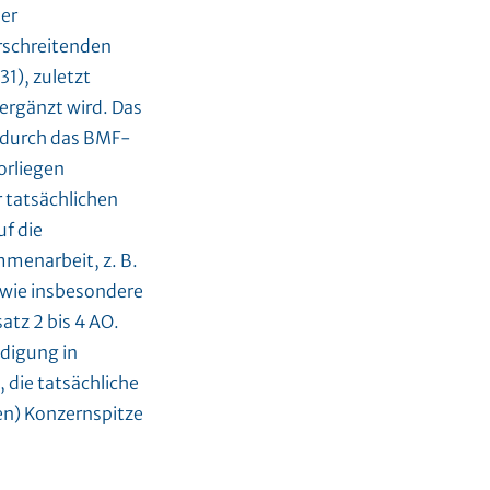
der
rschreitenden
31), zuletzt
 ergänzt wird. Das
t durch das BMF-
orliegen
 tatsächlichen
f die
menarbeit, z. B.
owie insbesondere
tz 2 bis 4 AO.
ndigung in
 die tatsächliche
en) Konzernspitze