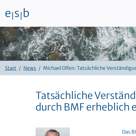
e
s
b
|
|
Zum Inhalt
Start
News
Michael Olfen: Tatsächliche Verständig
Tatsächliche Verstän
durch BMF erheblich 
Das B