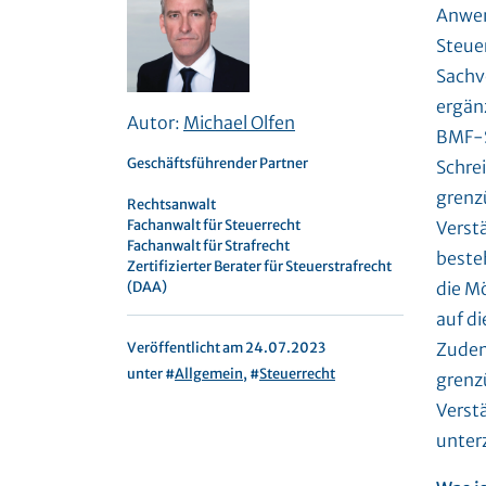
Anwen
Steue
Sachve
ergänz
Autor:
Michael Olfen
BMF-S
Geschäftsführender Partner
Schrei
grenz
Rechtsanwalt
Fachanwalt für Steuerrecht
Verst
Fachanwalt für Strafrecht
beste
Zertifizierter Berater für Steuerstrafrecht
(DAA)
die M
auf d
Veröffentlicht am 24.07.2023
Zudem 
unter #
Allgemein
, #
Steuerrecht
grenzü
Verst
unter