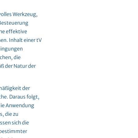
tvolles Werkzeug,
 Besteuerung
ne effektive
n. Inhalt einer tV
edingungen
chen, die
ß der Natur der
mäßigkeit der
e. Daraus folgt,
r die Anwendung
, die zu
ssen sich die
 bestimmter