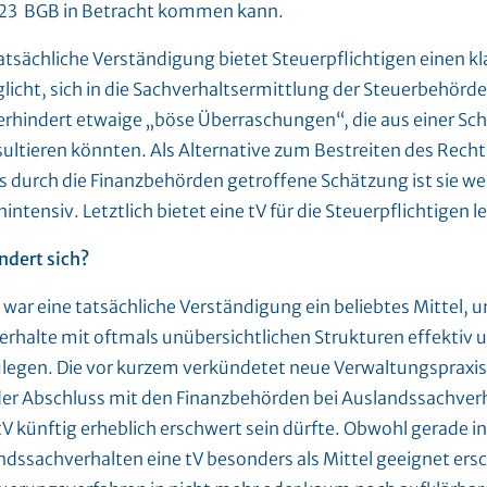
123 BGB in Betracht kommen kann.
atsächliche Verständigung bietet Steuerpflichtigen einen kla
licht, sich in die Sachverhaltsermittlung der Steuerbehörd
erhindert etwaige „böse Überraschungen“, die aus einer Sc
sultieren könnten. Als Alternative zum Bestreiten des Rech
ts durch die Finanzbehörden getroffene Schätzung ist sie we
intensiv. Letztlich bietet eine tV für die Steuerpflichtigen l
ndert sich?
war eine tatsächliche Verständigung ein beliebtes Mittel, 
erhalte mit oftmals unübersichtlichen Strukturen effektiv 
ulegen. Die vor kurzem verkündetet neue Verwaltungspraxi
der Abschluss mit den Finanzbehörden bei Auslandssachve
tV künftig erheblich erschwert sein dürfte. Obwohl gerade in
ndssachverhalten eine tV besonders als Mittel geeignet ersc