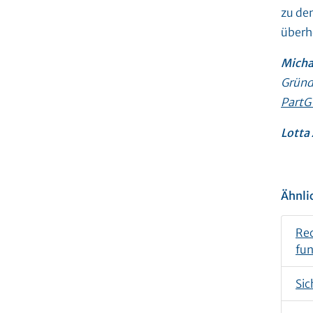
zu de
überh
Micha
Gründ
Part
Lotta
Ähnli
Rec
fun
Sic