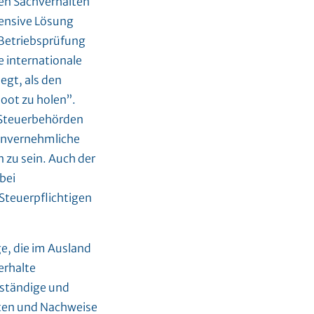
en Sachverhalten
tensive Lösung
 Betriebsprüfung
e internationale
gt, als den
Boot zu holen”.
 Steuerbehörden
einvernehmliche
 zu sein. Auch der
bei
 Steuerpflichtigen
e, die im Ausland
erhalte
 ständige und
äten und Nachweise