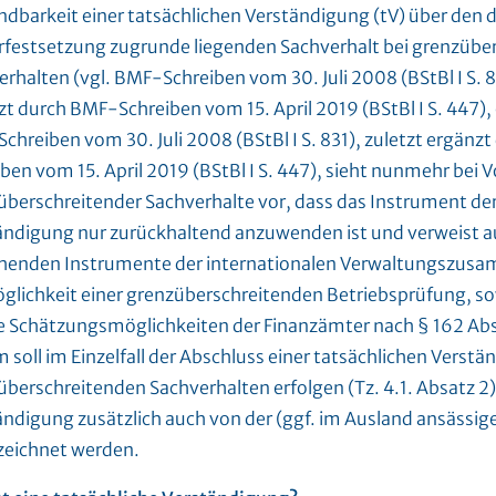
dbarkeit einer tatsächlichen Verständigung (tV) über den 
rfestsetzung zugrunde liegenden Sachverhalt bei grenzübe
rhalten (vgl. BMF-Schreiben vom 30. Juli 2008 (BStBl I S. 8
t durch BMF-Schreiben vom 15. April 2019 (BStBl I S. 447),
chreiben vom 30. Juli 2008 (BStBl I S. 831), zuletzt ergänz
ben vom 15. April 2019 (BStBl I S. 447), sieht nunmehr bei V
überschreitender Sachverhalte vor, dass das Instrument der
ändigung nur zurückhaltend anzuwenden ist und verweist au
henden Instrumente der internationalen Verwaltungszusam
öglichkeit einer grenzüberschreitenden Betriebsprüfung, s
ie Schätzungsmöglichkeiten der Finanzämter nach § 162 Absa
soll im Einzelfall der Abschluss einer tatsächlichen Verstä
berschreitenden Sachverhalten erfolgen (Tz. 4.1. Absatz 2),
ändigung zusätzlich auch von der (ggf. im Ausland ansässig
zeichnet werden.