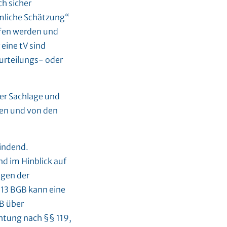
ch sicher
hmliche Schätzung“
ffen werden und
eine tV sind
urteilungs- oder
der Sachlage und
ten und von den
bindend.
d im Hinblick auf
egen der
13 BGB kann eine
GB über
htung nach §§ 119,