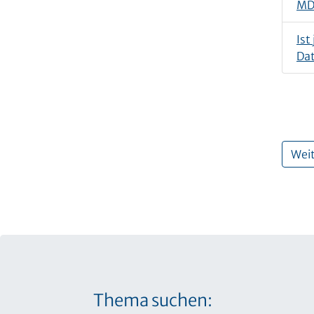
MDR
Ist
Da
Weit
Thema suchen: