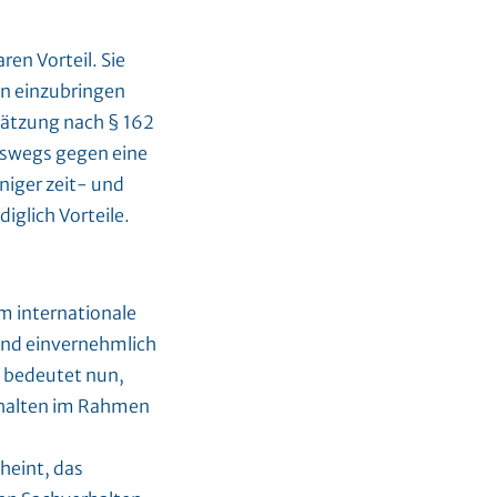
ren Vorteil. Sie
en einzubringen
hätzung nach § 162
tswegs gegen eine
niger zeit- und
ediglich Vorteile.
um internationale
und einvernehmlich
s bedeutet nun,
rhalten im Rahmen
heint, das