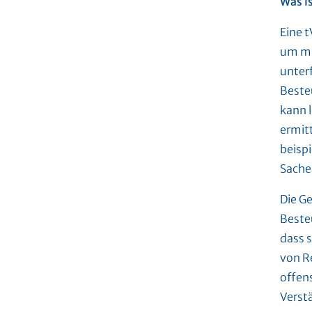
Was i
Eine t
um mi
unterf
Beste
kann 
ermit
beisp
Sache
Die G
Beste
dass 
von R
offens
Verst