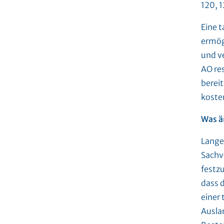
120, 
Eine t
ermög
und v
AO re
berei
kosten
Was ä
Lange 
Sachv
festz
dass 
einer 
Ausla