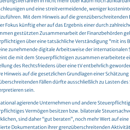
uerungsverfahren in nicht mehr oder kaum noch aufklärbar
schleunigen und eine streitvermeidende, weniger kostenin
izuführen. Mit dem Hinweis auf die grenzüberschreitenden
er Fokus künftig eher auf das Ergebnis einer durch zahlreich
men gestützten Zusammenarbeit der Finanzbehörden gele
pflichtigen über eine tatsächliche Verständigung “mit ins 
eine zunehmende digitale Arbeitsweise der internationalen
eint die mit dem Steuerpflichtigen zusammen erarbeitete 
ellung des Rechtsfriedens über eine tV entbehrlich geworden
re Hinweis auf die gesetzlichen Grundlagen einer Schätzung 
berschreitenden Fällen dürfte ausschließlich zu Lasten des
erpretieren sein.
national agierende Unternehmen und andere Steuerpflichtig
rpflichtiges Vermögen besitzen bzw. bilaterale Steuersachv
rklichen, sind daher “gut beraten”, noch mehr Wert auf eine
llierte Dokumentation ihrer grenzüberschreitenden Aktivit