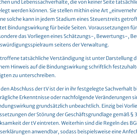
hen und Lebenssachverhalte, die von keiner Seite tatsächli
elegt werden können. Sie stellen mithin eine Art „einverne
Eine solche kann in jedem Stadium eines Steuerstreits getro
ltet Bindungswirkung für beide Seiten. Voraussetzungen für 
sondere das Vorliegen eines Schätzungs-, Bewertungs-, Be
swürdigungsspielraum seitens der Verwaltung.
troffene tatsächliche Verständigung ist unter Darstellung 
inem Hinweis auf die Bindungswirkung schriftlich festzuhal
ligten zu unterschreiben.
den Abschluss der tV ist der in ihr festgelegte Sachverhalt 
rägliche Erkenntnisse oder nachfolgende Veränderungen sin
ndungswirkung grundsätzlich unbeachtlich. Einzig bei Vorli
ssetzungen der Störung der Geschäftsgrundlage gemäß § 3
ksamkeit der tV eintreten. Weiterhin sind die Regeln des B
nserklärungen anwendbar, sodass beispielsweise eine Anfec