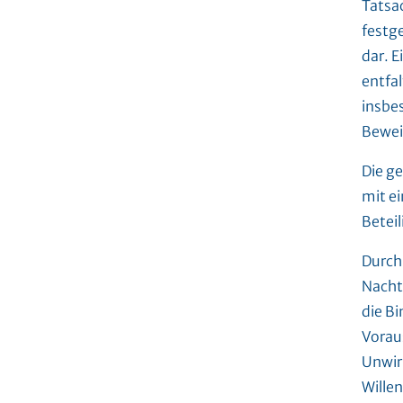
Tatsac
festg
dar. 
entfa
insbe
Bewei
Die ge
mit e
Betei
Durch 
Nacht
die Bi
Vorau
Unwir
Wille