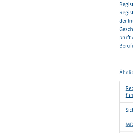
Regis
Regis
der I
Gesch
prüft
Beruf
Ähnli
Rec
fun
Sic
MDR