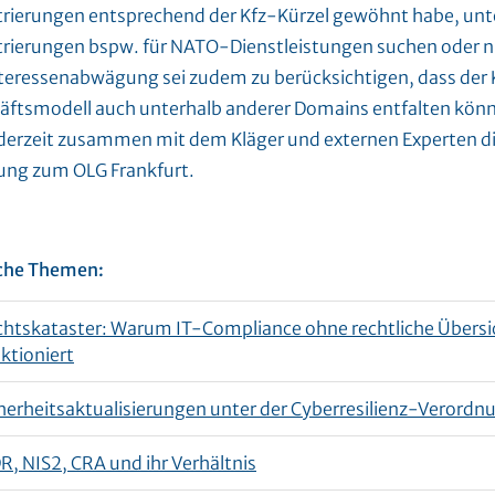
trierungen entsprechend der Kfz-Kürzel gewöhnt habe, unt
trierungen bspw. für NATO-Dienstleistungen suchen oder
nteressenabwägung sei zudem zu berücksichtigen, dass der K
äftsmodell auch unterhalb anderer Domains entfalten könne
 derzeit zusammen mit dem Kläger und externen Experten di
ung zum OLG Frankfurt.
che Themen:
htskataster: Warum IT-Compliance ohne rechtliche Übersic
ktioniert
herheitsaktualisierungen unter der Cyberresilienz-Verordn
, NIS2, CRA und ihr Verhältnis