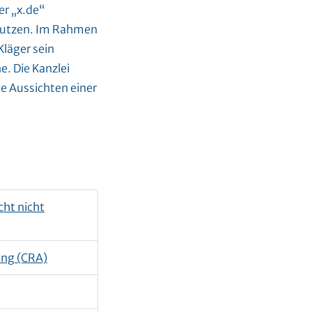
er „x.de“
 nutzen. Im Rahmen
läger sein
. Die Kanzlei
e Aussichten einer
ht nicht
ung (CRA)