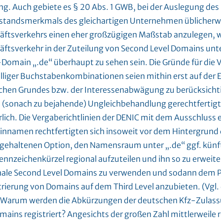
ng. Auch gebiete es § 20 Abs. 1 GWB, bei der Auslegung des
standsmerkmals des gleichartigen Unternehmen üblicherw
äftsverkehrs einen eher großzügigen Maßstab anzulegen, 
äftsverkehr in der Zuteilung von Second Level Domains unt
-Domain „.de“ überhaupt zu sehen sein. Die Gründe für die
elliger Buchstabenkombinationen seien mithin erst auf der 
ichen Grundes bzw. der Interessenabwägung zu berücksichti
ie (sonach zu bejahende) Ungleichbehandlung gerechtfertigt
rlich. Die Vergaberichtlinien der DENIC mit dem Ausschluss e
nnamen rechtfertigten sich insoweit vor dem Hintergrund 
 gehaltenen Option, den Namensraum unter „.de“ ggf. künf
ennzeichenkürzel regional aufzuteilen und ihn so zu erweite
nale Second Level Domains zu verwenden und sodann dem 
trierung von Domains auf dem Third Level anzubieten. (Vgl.
“Warum werden die Abkürzungen der deutschen Kfz-Zulass
mains registriert? Angesichts der großen Zahl mittlerweile r