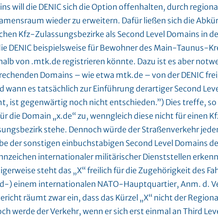
s will die DENIC sich die Option offenhalten, durch regiona
amensraum wieder zu erweitern. Dafür ließen sich die Abkü
chen Kfz-Zulassungsbezirke als Second Level Domains in d
die DENIC beispielsweise für Bewohner des Main-Taunus-K
alb von .mtk.de registrieren könnte. Dazu ist es aber notwe
rechenden Domains – wie etwa mtk.de – von der DENIC fre
d wann es tatsächlich zur Einführung derartiger Second Le
 ist gegenwärtig noch nicht entschieden.”) Dies treffe, so
ür die Domain „x.de“ zu, wenngleich diese nicht für einen K
sungsbezirk stehe. Dennoch würde der Straßenverkehr jeden
be der sonstigen einbuchstabigen Second Level Domains d
nnzeichen internationaler militärischer Dienststellen erken
igerweise steht das „X“ freilich für die Zugehörigkeit des F
nd-) einem internationalen NATO-Hauptquartier, Anm. d. Ve
richt räumt zwar ein, dass das Kürzel „X“ nicht der Regiona
ch werde der Verkehr, wenn er sich erst einmal an Third Lev