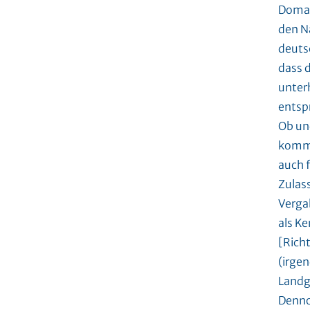
Domain
den N
deuts
dass 
unterh
entsp
Ob un
kommt,
auch f
Zulas
Verga
als Ke
[Richt
(irge
Landge
Denno