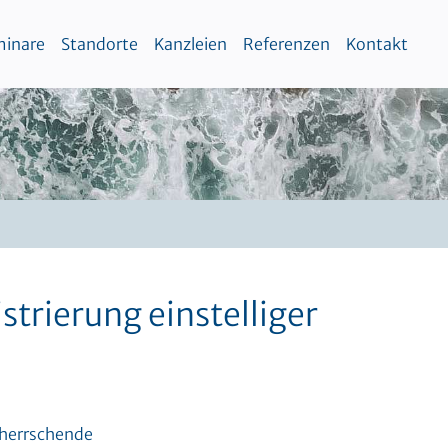
inare
Standorte
Kanzleien
Referenzen
Kontakt
trierung einstelliger
eherrschende