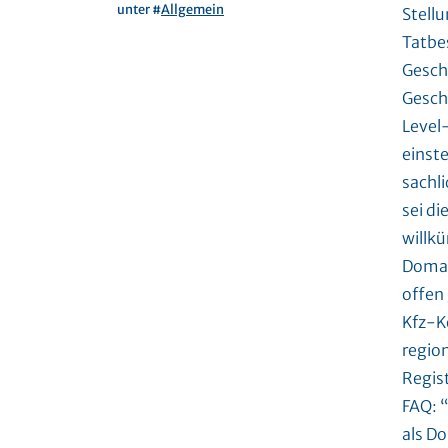
unter #
Allgemein
Stellu
Tatbe
Gesch
Gesch
Level
einst
sachl
sei d
willkü
Domai
offen
Kfz-K
regio
Regis
FAQ: 
als Do