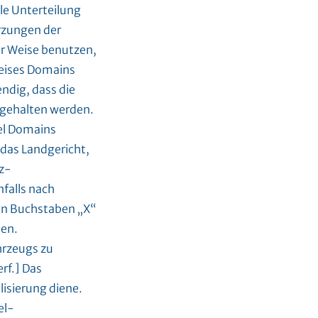
le Unterteilung
rzungen der
er Weise benutzen,
reises Domains
ndig, dass die
igehalten werden.
vel Domains
 das Landgericht,
fz-
falls nach
en Buchstaben „X“
nen.
ahrzeugs zu
rf.] Das
lisierung diene.
el-