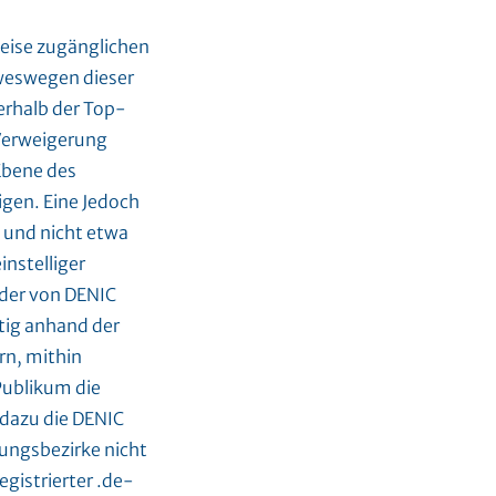
eise zugänglichen
weswegen dieser
erhalb der Top-
 Verweigerung
Ebene des
gen. Eine Jedoch
 und nicht etwa
instelliger
der von DENIC
tig anhand der
rn, mithin
Publikum die
 dazu die DENIC
ungsbezirke nicht
egistrierter .de-