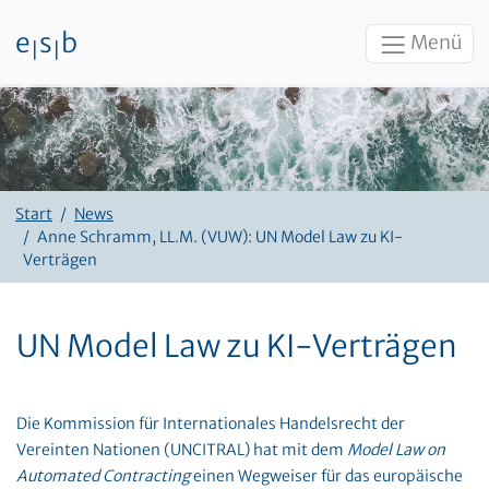
e
s
b
Menü
|
|
Zum Inhalt
Start
News
Anne Schramm, LL.M. (VUW): UN Model Law zu KI-
Verträgen
UN Model Law zu KI-Verträgen
Die Kommission für Internationales Handelsrecht der
Vereinten Nationen (UNCITRAL) hat mit dem
Model Law on
Automated Contracting
einen Wegweiser für das europäische