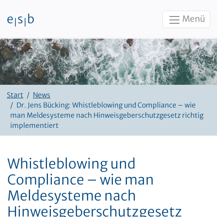
e
s
b
Menü
|
|
Zum Inhalt
Start
News
Dr. Jens Bücking: Whistleblowing und Compliance – wie
man Meldesysteme nach Hinweisgeberschutzgesetz richtig
implementiert
Whistleblowing und
Compliance – wie man
Meldesysteme nach
Hinweisgeberschutzgesetz