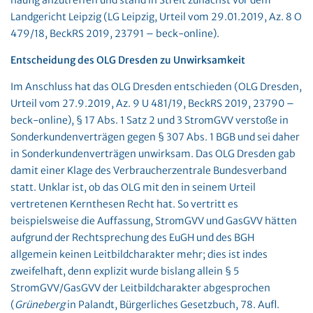
häufig anzutreffen und stand in Streit zunächst vor dem
Landgericht Leipzig (LG Leipzig, Urteil vom 29.01.2019, Az. 8 O
479/18, BeckRS 2019, 23791 – beck-online).
Entscheidung des OLG Dresden zu Unwirksamkeit
Im Anschluss hat das OLG Dresden entschieden (OLG Dresden,
Urteil vom 27.9.2019, Az. 9 U 481/19, BeckRS 2019, 23790 –
beck-online), § 17 Abs. 1 Satz 2 und 3 StromGVV verstoße in
Sonderkundenverträgen gegen § 307 Abs. 1 BGB und sei daher
in Sonderkundenverträgen unwirksam. Das OLG Dresden gab
damit einer Klage des Verbraucherzentrale Bundesverband
statt. Unklar ist, ob das OLG mit den in seinem Urteil
vertretenen Kernthesen Recht hat. So vertritt es
beispielsweise die Auffassung, StromGVV und GasGVV hätten
aufgrund der Rechtsprechung des EuGH und des BGH
allgemein keinen Leitbildcharakter mehr; dies ist indes
zweifelhaft, denn explizit wurde bislang allein § 5
StromGVV/GasGVV der Leitbildcharakter abgesprochen
(
Grüneberg
in Palandt, Bürgerliches Gesetzbuch, 78. Aufl.