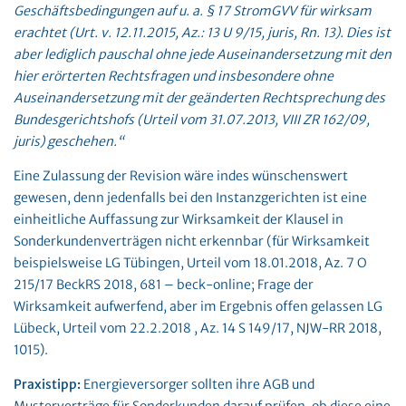
Geschäftsbedingungen auf u. a. § 17 StromGVV für wirksam
erachtet (Urt. v. 12.11.2015, Az.: 13 U 9/15, juris, Rn. 13). Dies ist
aber lediglich pauschal ohne jede Auseinandersetzung mit den
hier erörterten Rechtsfragen und insbesondere ohne
Auseinandersetzung mit der geänderten Rechtsprechung des
Bundesgerichtshofs (Urteil vom 31.07.2013, VIII ZR 162/09,
juris) geschehen.“
Eine Zulassung der Revision wäre indes wünschenswert
gewesen, denn jedenfalls bei den Instanzgerichten ist eine
einheitliche Auffassung zur Wirksamkeit der Klausel in
Sonderkundenverträgen nicht erkennbar (für Wirksamkeit
beispielsweise LG Tübingen, Urteil vom 18.01.2018, Az. 7 O
215/17 BeckRS 2018, 681 – beck-online; Frage der
Wirksamkeit aufwerfend, aber im Ergebnis offen gelassen LG
Lübeck, Urteil vom 22.2.2018 , Az. 14 S 149/17, NJW-RR 2018,
1015).
Praxistipp:
Energieversorger sollten ihre AGB und