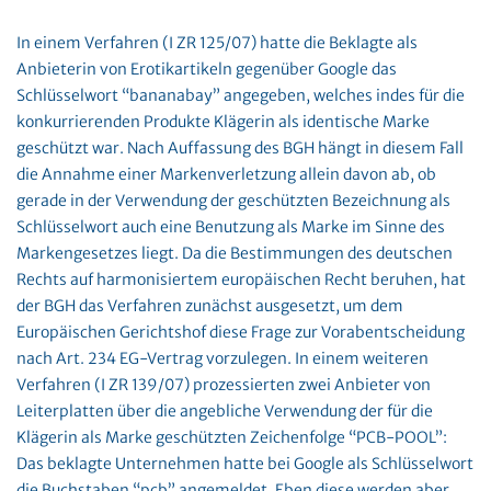
In einem Verfahren (I ZR 125/07) hatte die Beklagte als
Anbieterin von Erotikartikeln gegenüber Google das
Schlüsselwort “bananabay” angegeben, welches indes für die
konkurrierenden Produkte Klägerin als identische Marke
geschützt war. Nach Auffassung des BGH hängt in diesem Fall
die Annahme einer Markenverletzung allein davon ab, ob
gerade in der Verwendung der geschützten Bezeichnung als
Schlüsselwort auch eine Benutzung als Marke im Sinne des
Markengesetzes liegt. Da die Bestimmungen des deutschen
Rechts auf harmonisiertem europäischen Recht beruhen, hat
der BGH das Verfahren zunächst ausgesetzt, um dem
Europäischen Gerichtshof diese Frage zur Vorabentscheidung
nach Art. 234 EG-Vertrag vorzulegen. In einem weiteren
Verfahren (I ZR 139/07) prozessierten zwei Anbieter von
Leiterplatten über die angebliche Verwendung der für die
Klägerin als Marke geschützten Zeichenfolge “PCB-POOL”:
Das beklagte Unternehmen hatte bei Google als Schlüsselwort
die Buchstaben “pcb” angemeldet. Eben diese werden aber