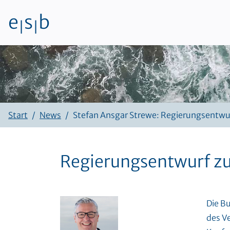
e
s
b
|
|
Zum Inhalt
Start
News
Stefan Ansgar Strewe: Regierungsentwurf
Regierungsentwurf zur
Die B
des V