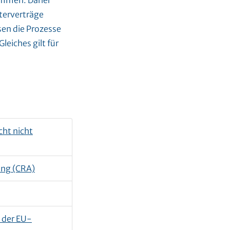
kommen. Daher
sterverträge
en die Prozesse
eiches gilt für
ht nicht
ung (CRA)
 der EU-