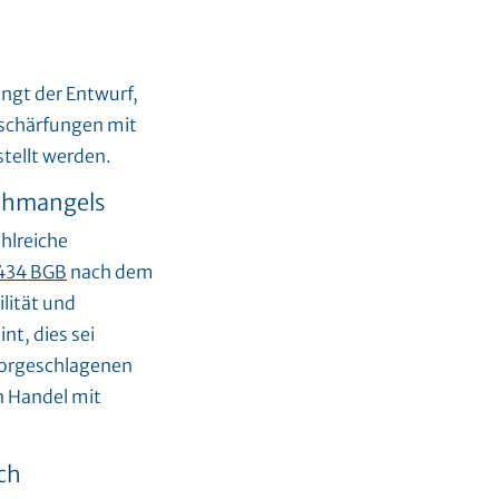
ingt der Entwurf,
rschärfungen mit
tellt werden.
achmangels
hlreiche
434 BGB
nach dem
lität und
nt, dies sei
 vorgeschlagenen
n Handel mit
ch