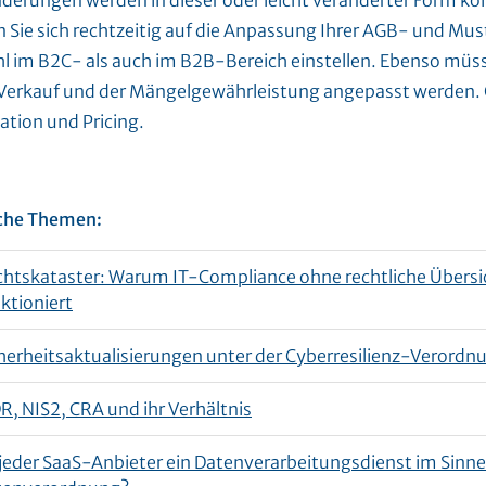
nderungen werden in dieser oder leicht veränderter Form 
n Sie sich rechtzeitig auf die Anpassung Ihrer AGB- und Mu
l im B2C- als auch im B2B-Bereich einstellen. Ebenso müss
Verkauf und der Mängelgewährleistung angepasst werden. Gl
ation und Pricing.
che Themen:
htskataster: Warum IT-Compliance ohne rechtliche Übersic
ktioniert
herheitsaktualisierungen unter der Cyberresilienz-Verordn
, NIS2, CRA und ihr Verhältnis
 jeder SaaS-Anbieter ein Datenverarbeitungsdienst im Sinne