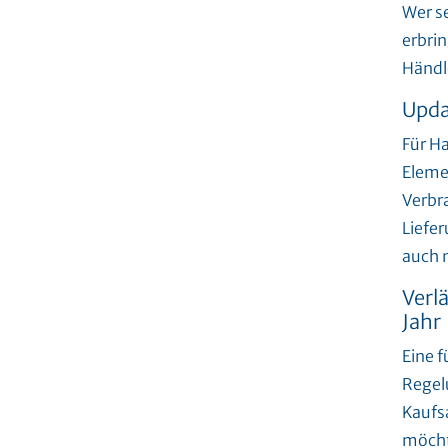
Wer s
erbri
Händl
Upda
Für Ha
Eleme
Verbra
Liefer
auch 
Verl
Jahr
Eine f
Regel
Kaufs
möcht