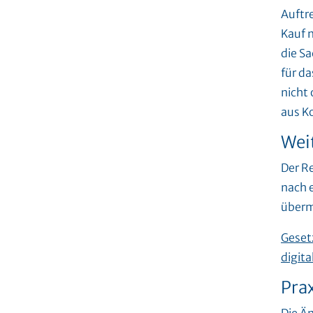
Auftr
Kauf n
die Sa
für da
nicht
aus K
Wei
Der R
nach 
überm
Geset
digit
Pra