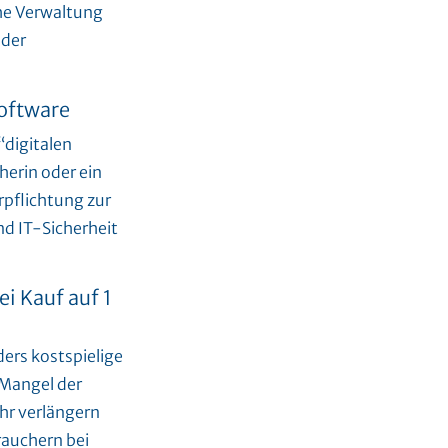
che Verwaltung
 der
Software
“digitalen
herin oder ein
rpflichtung zur
nd IT-Sicherheit
i Kauf auf 1
ders kostspielige
 Mangel der
hr verlängern
rauchern bei