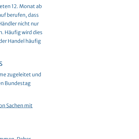
eten 12. Monat ab
auf berufen, dass
Händler nicht nur
n. Häufig wird dies
der Handel häufig
s
me zugeleitet und
en Bundestag
on Sachen mit