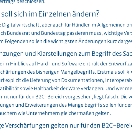
ertrags beschlossen.
soll sich im Einzelnen ändern?
e Digitalwirtschaft, aber auch für Händler im Allgemeinen br
och Bundesrat und Bundestag passieren muss, wichtige Ve
 Im Folgenden sollen die wichtigsten Änderungen kurz darges
nzungen und Klarstellungen zum Begriff des S
e im Hinblick auf Hard- und Software enthält der Entwurf za
chärfungen des bisherigen Mangelbegriffs. Erstmals soll
§ 
rf explizit die Lieferung von Dokumentationen, Interoperabi
ibilität sowie Haltbarkeit der Ware verlangen. Und wer mei
mmt nur für den B2C-Bereich vorgesehen, liegt falsch. Die
ungen und Erweiterungen des Mangelbegriffs sollen für de
auchern wie Unternehmern gleichermaßen gelten.
ge Verschärfungen gelten nur für den B2C-Berei