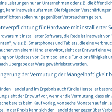
eine Leistungen nur an Unternehmen oder z.B. die öffentli
ngt, kann insoweit aufatmen: Die folgenden Verschärfungen
erpflichten sollen nur gegenüber Verbrauchern gelten.
teverpflichtung für Hardware mit installierter 
rdware mit installierter Software, die Rede ist insoweit von 
nten”, wie z.B. Smartphones und Tablets, die eine Verbrauc
ucher von einem Händler erwirbt, sieht der Entwurf eine Ve
ung von Updates vor. Damit sollen die Funktionsfähigkeit u
nach Übergabe der Ware gewährleistet werden.
ängerung der Vermutung der Mangelhaftigkeit be
ür den Handel und im Ergebnis auch für die Hersteller beson
ung sieht der Entwurf vor, wenn er die Vermutung, dass ein
ache bereits beim Kauf vorlag, von sechs Monaten auf ein Ja
e. In der Praxis kann sich der Handel daher gegenüber Verb