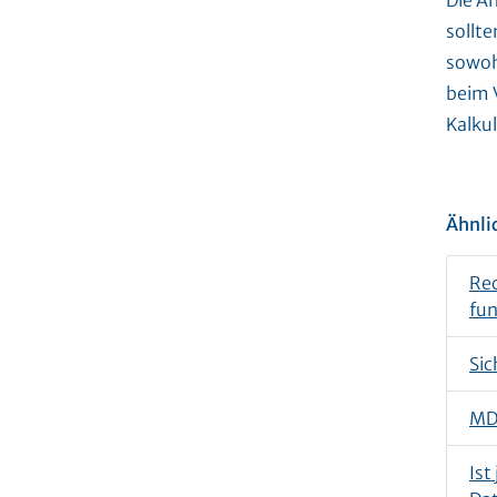
Die Ä
sollte
sowoh
beim 
Kalkul
Ähnli
Rec
fun
Sic
MDR
Ist