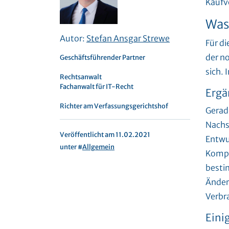
Kaufv
Was 
Autor:
Stefan Ansgar Strewe
Für di
der n
Geschäftsführender Partner
sich.
Rechtsanwalt
Fachanwalt für IT-Recht
Ergä
Richter am Verfassungsgerichtshof
Gerad
Nachs
Veröffentlicht am 11.02.2021
Entwu
unter #
Allgemein
Kompat
besti
Änder
Verbr
Eini