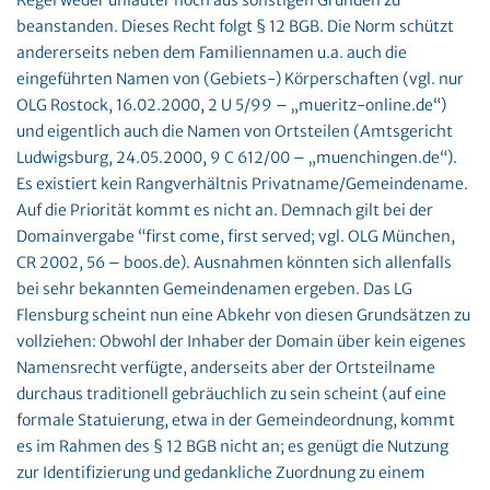
Regel weder unlauter noch aus sonstigen Gründen zu
beanstanden. Dieses Recht folgt § 12 BGB. Die Norm schützt
andererseits neben dem Familiennamen u.a. auch die
eingeführten Namen von (Gebiets-) Körperschaften (vgl. nur
OLG Rostock, 16.02.2000, 2 U 5/99 – „mueritz-online.de“)
und eigentlich auch die Namen von Ortsteilen (Amtsgericht
Ludwigsburg, 24.05.2000, 9 C 612/00 – „muenchingen.de“).
Es existiert kein Rangverhältnis Privatname/Gemeindename.
Auf die Priorität kommt es nicht an. Demnach gilt bei der
Domainvergabe “first come, first served; vgl. OLG München,
CR 2002, 56 – boos.de). Ausnahmen könnten sich allenfalls
bei sehr bekannten Gemeindenamen ergeben. Das LG
Flensburg scheint nun eine Abkehr von diesen Grundsätzen zu
vollziehen: Obwohl der Inhaber der Domain über kein eigenes
Namensrecht verfügte, anderseits aber der Ortsteilname
durchaus traditionell gebräuchlich zu sein scheint (auf eine
formale Statuierung, etwa in der Gemeindeordnung, kommt
es im Rahmen des § 12 BGB nicht an; es genügt die Nutzung
zur Identifizierung und gedankliche Zuordnung zu einem