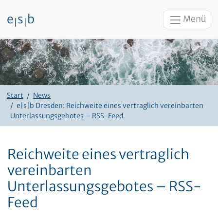
e
s
b
Menü
|
|
Zum Inhalt
Start
News
e|s|b Dresden: Reichweite eines vertraglich vereinbarten
Unterlassungsgebotes – RSS-Feed
Reichweite eines vertraglich
vereinbarten
Unterlassungsgebotes – RSS-
Feed